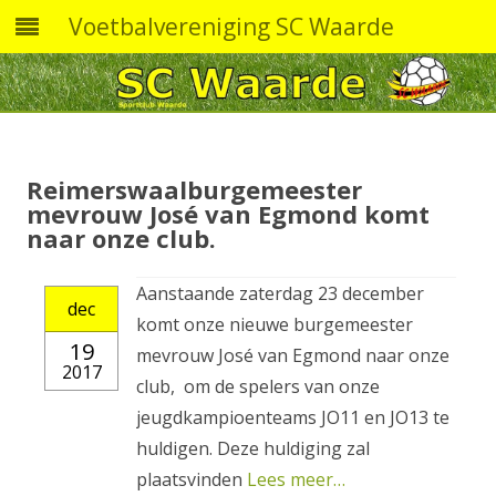
Voetbalvereniging SC Waarde
Skip
to
content
Reimerswaalburgemeester
mevrouw José van Egmond komt
naar onze club.
Aanstaande zaterdag 23 december
dec
komt onze nieuwe burgemeester
19
mevrouw José van Egmond naar onze
2017
club, om de spelers van onze
jeugdkampioenteams JO11 en JO13 te
huldigen. Deze huldiging zal
plaatsvinden
Lees meer…