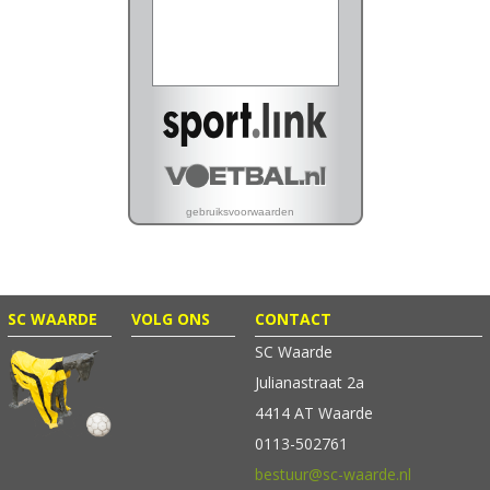
SC WAARDE
VOLG ONS
CONTACT
SC Waarde
Julianastraat 2a
4414 AT Waarde
0113-502761
bestuur@sc-waarde.nl