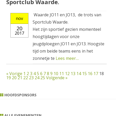
Sportclub Waarde.
Waarde JO11 en JO13, de trots van
nov
Sportclub Waarde.
20
Het zijn sportief gezien momenteel
2017
hoogtijdagen voor onze
jeugdploegen JO11 en JO13. Hoogste
tijd om beide teams eens in het
zonnetje te
Lees meer…
« Vorige
1
2
3
4
5
6
7
8
9
10
11
12
13
14
15
16
17
18
19
20
21
22
23
24
25
Volgende »
HOOFDSPONSORS
ALLE EVENEMENTEN