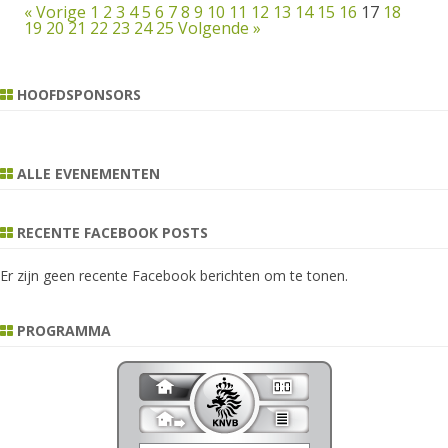
« Vorige
1
2
3
4
5
6
7
8
9
10
11
12
13
14
15
16
17
18
19
20
21
22
23
24
25
Volgende »
HOOFDSPONSORS
ALLE EVENEMENTEN
RECENTE FACEBOOK POSTS
Er zijn geen recente Facebook berichten om te tonen.
PROGRAMMA