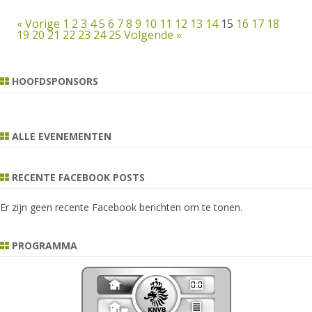
« Vorige
1
2
3
4
5
6
7
8
9
10
11
12
13
14
15
16
17
18
19
20
21
22
23
24
25
Volgende »
HOOFDSPONSORS
ALLE EVENEMENTEN
RECENTE FACEBOOK POSTS
Er zijn geen recente Facebook berichten om te tonen.
PROGRAMMA