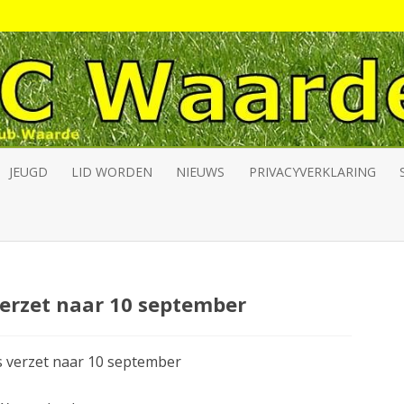
Skip
to
JEUGD
LID WORDEN
NIEUWS
PRIVACYVERKLARING
content
WAARDE JO12
INFO JO12
WAARDE JO9
SELECTIE JO12
SELECTIE
VERSLAGEN
verzet naar 10 september
s verzet naar 10 september