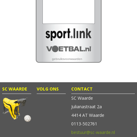
SC WAARDE
VOLG ONS
CONTACT
SC Waarde
Julianastraat 2a
4414 AT Waarde
0113-502761
bestuur@sc-waarde.nl